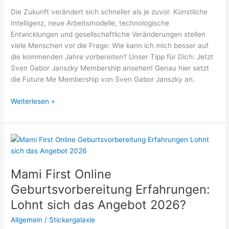
das
Die Zukunft verändert sich schneller als je zuvor. Künstliche
Angebot
Intelligenz, neue Arbeitsmodelle, technologische
2026?
Entwicklungen und gesellschaftliche Veränderungen stellen
viele Menschen vor die Frage: Wie kann ich mich besser auf
die kommenden Jahre vorbereiten? Unser Tipp für Dich: Jetzt
Sven Gabor Janszky Membership ansehen! Genau hier setzt
die Future Me Membership von Sven Gabor Janszky an.
Sven
Weiterlesen »
Gabor
Janszky
Membership
Erfahrungen:
Lohnt
sich
Mami First Online
das
Geburtsvorbereitung Erfahrungen:
Angebot
Lohnt sich das Angebot 2026?
2026?
Allgemein
/
Stickergalaxie