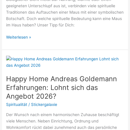
geeigneten Unterschlupf aus ist, verbinden viele spirituelle
Traditionen das Auftauchen einer Maus mit einer symbolischen
Botschaft. Doch welche spirituelle Bedeutung kann eine Maus
im Haus haben? Unser Tipp für Dich:
Spirituelle
Weiterlesen »
Bedeutung
einer
Maus
in
der
Wohnung
Happy Home Andreas Goldemann
(2026):
Erfahrungen: Lohnt sich das
Symbolik,
Angebot 2026?
Botschaften
und
Spiritualität
/
Stickergalaxie
verschiedene
Deutungen
Der Wunsch nach einem harmonischen Zuhause beschäftigt
viele Menschen. Neben Einrichtung, Ordnung und
Wohnkomfort rückt dabei zunehmend auch das persönliche