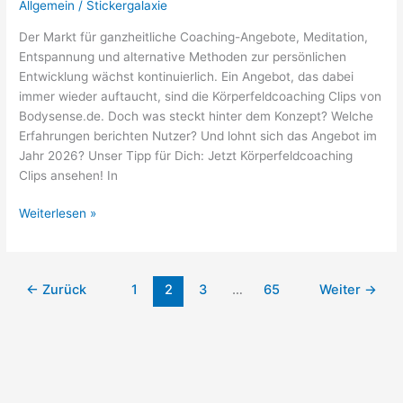
Allgemein
/
Stickergalaxie
2026?
Der Markt für ganzheitliche Coaching-Angebote, Meditation,
Entspannung und alternative Methoden zur persönlichen
Entwicklung wächst kontinuierlich. Ein Angebot, das dabei
immer wieder auftaucht, sind die Körperfeldcoaching Clips von
Bodysense.de. Doch was steckt hinter dem Konzept? Welche
Erfahrungen berichten Nutzer? Und lohnt sich das Angebot im
Jahr 2026? Unser Tipp für Dich: Jetzt Körperfeldcoaching
Clips ansehen! In
Körperfeldcoaching
Weiterlesen »
Clips
Bodysense.de
Erfahrungen:
←
Zurück
1
2
3
…
65
Weiter
→
Lohnt
sich
das
Angebot
2026?