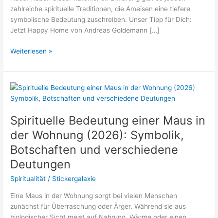
zahlreiche spirituelle Traditionen, die Ameisen eine tiefere
symbolische Bedeutung zuschreiben. Unser Tipp für Dich:
Jetzt Happy Home von Andreas Goldemann […]
Spirituelle
Weiterlesen »
Bedeutung
von
Ameisen
in
der
Wohnung
Spirituelle Bedeutung einer Maus in
(2026):
der Wohnung (2026): Symbolik,
Symbolik,
Botschaften und verschiedene
Botschaften
und
Deutungen
verschiedene
Spiritualität
/
Stickergalaxie
Deutungen
Eine Maus in der Wohnung sorgt bei vielen Menschen
zunächst für Überraschung oder Ärger. Während sie aus
biologischer Sicht meist auf Nahrung, Wärme oder einen