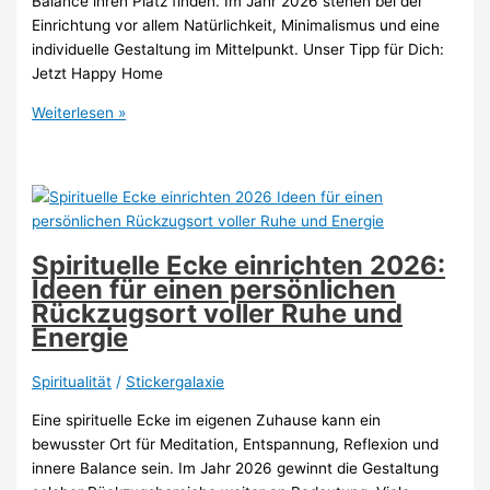
Balance ihren Platz finden. Im Jahr 2026 stehen bei der
Einrichtung vor allem Natürlichkeit, Minimalismus und eine
individuelle Gestaltung im Mittelpunkt. Unser Tipp für Dich:
Jetzt Happy Home
Meditationsecke
Weiterlesen »
und
Yoga-
Ecke
einrichten
2026:
Ideen
Spirituelle Ecke einrichten 2026:
für
Ideen für einen persönlichen
mehr
Rückzugsort voller Ruhe und
Ruhe,
Energie
Achtsamkeit
und
Spiritualität
/
Stickergalaxie
Wohlbefinden
Eine spirituelle Ecke im eigenen Zuhause kann ein
bewusster Ort für Meditation, Entspannung, Reflexion und
innere Balance sein. Im Jahr 2026 gewinnt die Gestaltung