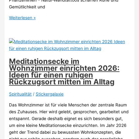
Gemütlichkeit und
Ideen
Weiterlesen »
Wandtattoo
Schlafzimmer
Natur
2026:
Moderne
Trends
Meditationsecke im
für
Wohnzimmer einrichten 2026:
eine
Ideen für einen ruhigen
entspannte
Rückzugsort mitten im Alltag
Atmosphäre
Spiritualität
/
Stickergalaxie
Das Wohnzimmer ist für viele Menschen der zentrale Raum
des Zuhauses. Hier wird gelebt, gesprochen, gearbeitet und
entspannt. Gerade deshalb eignet es sich besonders gut,
um eine kleine Meditationsecke einzurichten. Im Jahr 2026
geht der Trend dabei zu bewussten Wohnkonzepten, die