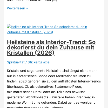
Happy
Weiterlesen »
Home
Andreas
Goldemann
Erfahrungen:
Lohnt
sich
Heilsteine als Interior-Trend: So
das
dekorierst du dein Zuhause mit
Angebot
Kristallen (2026)
2026?
Spiritualität
/
Stickergalaxie
Kristalle und sogenannte Heilsteine sind längst nicht mehr
nur in esoterischen Shops oder Meditationsräumen zu
finden. 2026 gehören sie zu den auffälligsten Interior-Trends
überhaupt. Ob als dekoratives Statement-Piece,
minimalistisches Detail oder als Teil eines bewusst
gestalteten Wohnkonzepts – Kristalle haben ihren Weg in
moderne Wohnräume gefunden. Dabei geht es weniger um
mystische Versprechen als vielmehr