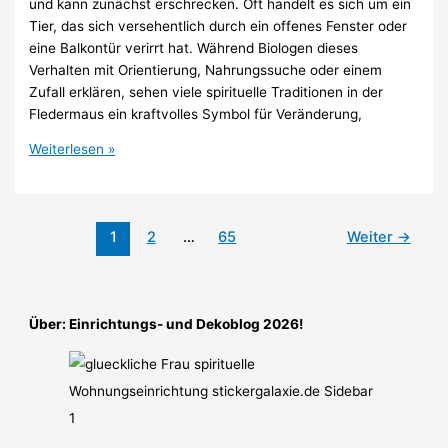
und kann zunächst erschrecken. Oft handelt es sich um ein
Tier, das sich versehentlich durch ein offenes Fenster oder
eine Balkontür verirrt hat. Während Biologen dieses
Verhalten mit Orientierung, Nahrungssuche oder einem
Zufall erklären, sehen viele spirituelle Traditionen in der
Fledermaus ein kraftvolles Symbol für Veränderung,
Spirituelle
Weiterlesen »
Bedeutung
einer
Fledermaus
1
2
…
65
Weiter
→
in
der
Wohnung
(2026):
Über: Einrichtungs- und Dekoblog 2026!
Symbolik,
Botschaften
und
verschiedene
Deutungen