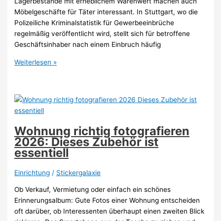
Lagerbestände mit erheblichem Warenwert machen auch
Möbelgeschäfte für Täter interessant. In Stuttgart, wo die
Polizeiliche Kriminalstatistik für Gewerbeeinbrüche
regelmäßig veröffentlicht wird, stellt sich für betroffene
Geschäftsinhaber nach einem Einbruch häufig
Einbruch
Weiterlesen »
in
Möbel-
Geschäft
in
Stuttgart:
Wie
Wohnung richtig fotografieren
eine
2026: Dieses Zubehör ist
ortsansässige
essentiell
Detektei
2026
Einrichtung
/
Stickergalaxie
hilft
Ob Verkauf, Vermietung oder einfach ein schönes
Erinnerungsalbum: Gute Fotos einer Wohnung entscheiden
oft darüber, ob Interessenten überhaupt einen zweiten Blick