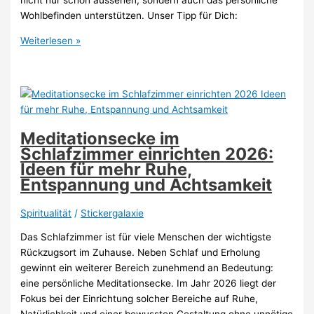
nicht nur schön aussehen, sondern auch das persönliche
Wohlbefinden unterstützen. Unser Tipp für Dich:
Meditationsecke
Weiterlesen »
im
Wohnzimmer
einrichten
2026:
Ideen
für
Meditationsecke im
einen
Schlafzimmer einrichten 2026:
ruhigen
Ideen für mehr Ruhe,
Rückzugsort
Entspannung und Achtsamkeit
mitten
im
Spiritualität
/
Stickergalaxie
Alltag
Das Schlafzimmer ist für viele Menschen der wichtigste
Rückzugsort im Zuhause. Neben Schlaf und Erholung
gewinnt ein weiterer Bereich zunehmend an Bedeutung:
eine persönliche Meditationsecke. Im Jahr 2026 liegt der
Fokus bei der Einrichtung solcher Bereiche auf Ruhe,