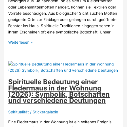
Besorgnis aus. Je nachdem, ob es sich um Kleidermotten
oder Lebensmittelmotten handelt, können sie Textilien oder
Vorräte beschädigen. Aus biologischer Sicht suchen Motten
geeignete Orte zur Eiablage oder gelangen durch geöffnete
Fenster ins Haus. Spirituelle Traditionen hingegen sehen in
ihrem Erscheinen oft eine symbolische Botschaft. Unser
Spirituelle
Weiterlesen »
Bedeutung
von
Motten
in
der
Wohnung
Spirituelle Bedeutung einer
(2026):
Fledermaus in der Wohnung
Symbolik,
(2026): Symbolik, Botschaften
Botschaften
und verschiedene Deutungen
und
verschiedene
Spiritualität
/
Stickergalaxie
Deutungen
Eine Fledermaus in der Wohnung ist ein seltenes Ereignis