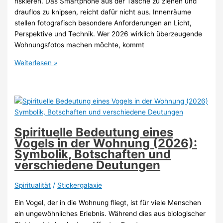
riskieren. Das Smartphone aus der Tasche zu ziehen und
drauflos zu knipsen, reicht dafür nicht aus. Innenräume
stellen fotografisch besondere Anforderungen an Licht,
Perspektive und Technik. Wer 2026 wirklich überzeugende
Wohnungsfotos machen möchte, kommt
Wohnung
Weiterlesen »
richtig
fotografieren
2026:
Dieses
Zubehör
ist
Spirituelle Bedeutung eines
essentiell
Vogels in der Wohnung (2026):
Symbolik, Botschaften und
verschiedene Deutungen
Spiritualität
/
Stickergalaxie
Ein Vogel, der in die Wohnung fliegt, ist für viele Menschen
ein ungewöhnliches Erlebnis. Während dies aus biologischer