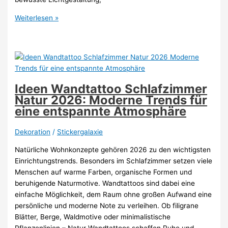
Seelenlicht:
Weiterlesen »
Warum
die
richtige
Beleuchtung
dein
Nervensystem
Ideen Wandtattoo Schlafzimmer
sofort
Natur 2026: Moderne Trends für
beruhigt
eine entspannte Atmosphäre
(2026)
Dekoration
/
Stickergalaxie
Natürliche Wohnkonzepte gehören 2026 zu den wichtigsten
Einrichtungstrends. Besonders im Schlafzimmer setzen viele
Menschen auf warme Farben, organische Formen und
beruhigende Naturmotive. Wandtattoos sind dabei eine
einfache Möglichkeit, dem Raum ohne großen Aufwand eine
persönliche und moderne Note zu verleihen. Ob filigrane
Blätter, Berge, Waldmotive oder minimalistische
Pflanzenlinien – Natur-Wandtattoos schaffen Ruhe und