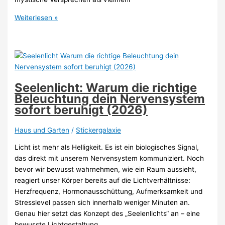
Heilsteine
Weiterlesen »
als
Interior-
Trend:
So
dekorierst
du
Seelenlicht: Warum die richtige
dein
Beleuchtung dein Nervensystem
Zuhause
sofort beruhigt (2026)
mit
Kristallen
Haus und Garten
/
Stickergalaxie
(2026)
Licht ist mehr als Helligkeit. Es ist ein biologisches Signal,
das direkt mit unserem Nervensystem kommuniziert. Noch
bevor wir bewusst wahrnehmen, wie ein Raum aussieht,
reagiert unser Körper bereits auf die Lichtverhältnisse:
Herzfrequenz, Hormonausschüttung, Aufmerksamkeit und
Stresslevel passen sich innerhalb weniger Minuten an.
Genau hier setzt das Konzept des „Seelenlichts“ an – eine
bewusste Lichtgestaltung,