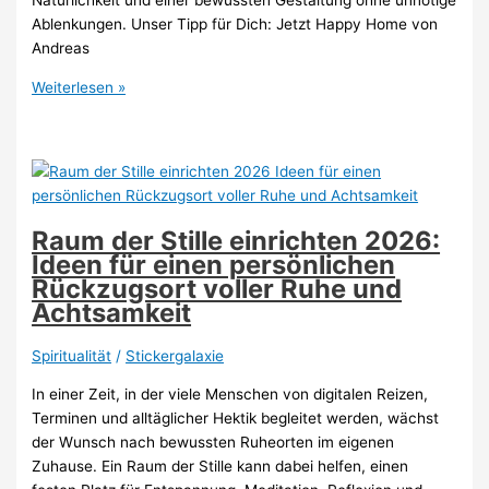
Natürlichkeit und einer bewussten Gestaltung ohne unnötige
Ablenkungen. Unser Tipp für Dich: Jetzt Happy Home von
Andreas
Meditationsecke
Weiterlesen »
im
Schlafzimmer
einrichten
2026:
Ideen
für
Raum der Stille einrichten 2026:
mehr
Ideen für einen persönlichen
Ruhe,
Rückzugsort voller Ruhe und
Entspannung
Achtsamkeit
und
Achtsamkeit
Spiritualität
/
Stickergalaxie
In einer Zeit, in der viele Menschen von digitalen Reizen,
Terminen und alltäglicher Hektik begleitet werden, wächst
der Wunsch nach bewussten Ruheorten im eigenen
Zuhause. Ein Raum der Stille kann dabei helfen, einen