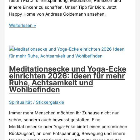
festen Platz für Entspannung, Meditation, Reflexion und
innere Einkehr zu schaffen. Unser Tipp für Dich: Jetzt
Happy Home von Andreas Goldemann ansehen!
Raum
Weiterlesen »
der
Stille
einrichten
2026:
Ideen
für
Meditationsecke und Yoga-Ecke
einen
einrichten 2026: Ideen für mehr
persönlichen
Ruhe, Achtsamkeit und
Rückzugsort
Wohlbefinden
voller
Ruhe
Spiritualität
/
Stickergalaxie
und
Immer mehr Menschen möchten ihr Zuhause nicht nur
Achtsamkeit
schön, sondern auch bewusst gestalten. Eine
Meditationsecke oder Yoga-Ecke bietet einen persönlichen
Rückzugsort, an dem Entspannung, Bewegung und innere