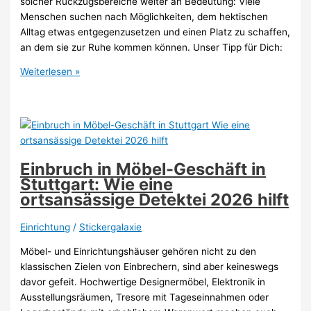
solcher Rückzugsbereiche weiter an Bedeutung: Viele
Menschen suchen nach Möglichkeiten, dem hektischen
Alltag etwas entgegenzusetzen und einen Platz zu schaffen,
an dem sie zur Ruhe kommen können. Unser Tipp für Dich:
Spirituelle
Weiterlesen »
Ecke
einrichten
2026:
Ideen
für
einen
Einbruch in Möbel-Geschäft in
persönlichen
Stuttgart: Wie eine
Rückzugsort
ortsansässige Detektei 2026 hilft
voller
Ruhe
Einrichtung
/
Stickergalaxie
und
Möbel- und Einrichtungshäuser gehören nicht zu den
Energie
klassischen Zielen von Einbrechern, sind aber keineswegs
davor gefeit. Hochwertige Designermöbel, Elektronik in
Ausstellungsräumen, Tresore mit Tageseinnahmen oder