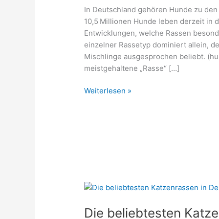
In Deutschland gehören Hunde zu den 
10,5 Millionen Hunde leben derzeit in 
Entwicklungen, welche Rassen besonders
einzelner Rassetyp dominiert allein,
Mischlinge ausgesprochen beliebt. (hun
meistgehaltene „Rasse“ […]
Die
Weiterlesen »
beliebtesten
Hunderassen
in
Deutschland
2026
Die beliebtesten Katz