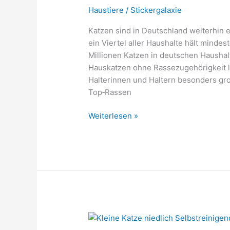
Haustiere
/
Stickergalaxie
Katzen sind in Deutschland weiterhin 
ein Viertel aller Haushalte hält minde
Millionen Katzen in deutschen Haushal
Hauskatzen ohne Rassezugehörigkeit l
Halterinnen und Haltern besonders groß
Top‑Rassen
Die
Weiterlesen »
beliebtesten
Katzenrassen
in
Deutschland
2026