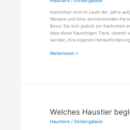
Haustiere
/
Stickergalaxie
Kaninchen sind im Laufe der Jahre auf
Wesens und ihrer einnehmenden Persön
Bevor Sie sich jedoch ein Kaninchen an
dass diese flauschigen Tiere, obwohl si
werden, ihre eigenen Herausforderung
Kaninchen
Weiterlesen »
als
Haustier:
Pflegeleicht
oder
anstrengend?
Welches Haustier begl
Haustiere
/
Stickergalaxie