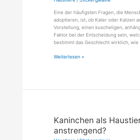
Eine der häufigsten Fragen, die Mensc
adoptieren, ist, ob Kater oder Katzen
Vorstellung, einen kuscheligen, anhän
Faktor bei der Entscheidung sein, wel
bestimmt das Geschlecht wirklich, wi
Katze
Weiterlesen »
oder
Kater
schmusiger?
Kaninchen als Haustier
anstrengend?