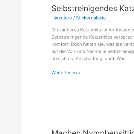
Selbstreinigendes Kat
Haustiere
/
Stickergalaxie
Ein sauberes Katzenklo ist für Katzen e
Selbstreinigende Katzenklos verspre
Komfort. Doch halten sie, was sie vers
auf die Vor- und Nachteile selbstreini
ob sich die Anschaffung lohnt. Was
Selbstreinigendes
Weiterlesen »
Katzenklo:
Vor-
und
Nachteile
Machen Nymphensittic