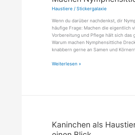
Haustiere
/
Stickergalaxie
Wenn du darüber nachdenkst, dir Nymph
häufige Frage: Machen die eigentlich vi
Vorbereitung und Pflege hält sich das g
Warum machen Nymphensittiche Dreck?
knabbern gerne an Samen und Körnern
Machen
Weiterlesen »
Nymphensittiche
viel
Dreck?
Kaninchen als Haustier
einen Blick