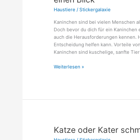
Haustiere
/
Stickergalaxie
Kaninchen sind bei vielen Menschen al
Doch bevor du dich für ein Kaninchen e
auch die Herausforderungen kennen. Hie
Entscheidung helfen kann. Vorteile vo
Kaninchen sind kuschelige, sanfte Tier
Kaninchen
Weiterlesen »
als
Haustier:
Vor-
und
Nachteile
auf
einen
Blick
Katze oder Kater sch
Haustiere
/
Stickergalaxie