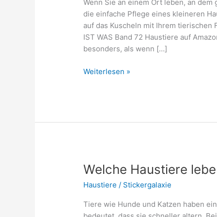
Wenn Sie an einem Ort leben, an dem g
die einfache Pflege eines kleineren Ha
auf das Kuscheln mit Ihrem tierischen 
IST WAS Band 72 Haustiere auf Amazon
besonders, als wenn […]
Welche
Weiterlesen »
Haustiere
kuscheln
gerne?
Beste
Fluffis
zum
lieb
haben
Welche Haustiere lebe
Haustiere
/
Stickergalaxie
Tiere wie Hunde und Katzen haben ein
bedeutet, dass sie schneller altern. B