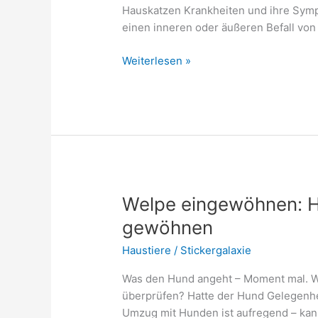
Hauskatzen Krankheiten und ihre Sy
einen inneren oder äußeren Befall von
Hauskatzen
Weiterlesen »
und
ihre
häufigsten
Krankheiten
Welpe eingewöhnen: 
gewöhnen
Haustiere
/
Stickergalaxie
Was den Hund angeht – Moment mal. W
überprüfen? Hatte der Hund Gelegenhe
Umzug mit Hunden ist aufregend – kan