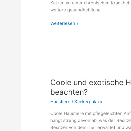
Katzen an einer chronischen Krankheit,
weitere gesundheitliche
Katze
Weiterlesen »
an
neues
zuhause
gewöhnen
Coole und exotische H
beachten?
Haustiere
/
Stickergalaxie
Coole Haustiere mit pflegeleichten An
hängt streng davon ab, was der Besitzer
Besitzer von dem Tier erwartet und wa