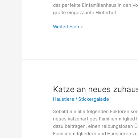
das perfekte Einfamilienhaus in den V
große eingezäunte Hinterhof
Welpe
Weiterlesen »
eingewöhnen:
Hund
an
neues
zuhause
gewöhnen
Katze an neues zuha
Haustiere
/
Stickergalaxie
Sobald Sie alle folgenden Faktoren sorg
neues katzenartiges Familienmitglied 
dazu beitragen, einen reibungslosen Ü
Familienmitgliedern und Haustieren zu