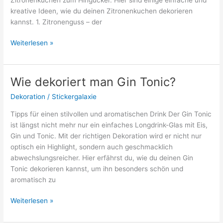
kreative Ideen, wie du deinen Zitronenkuchen dekorieren
kannst. 1. Zitronenguss – der
Wie
Weiterlesen »
dekoriert
man
Zitronenkuchen?
Wie dekoriert man Gin Tonic?
–
Dekoration
/
Stickergalaxie
Tipps
für
Tipps für einen stilvollen und aromatischen Drink Der Gin Tonic
eine
ist längst nicht mehr nur ein einfaches Longdrink-Glas mit Eis,
frische
Gin und Tonic. Mit der richtigen Dekoration wird er nicht nur
und
optisch ein Highlight, sondern auch geschmacklich
ansprechende
abwechslungsreicher. Hier erfährst du, wie du deinen Gin
Optik
Tonic dekorieren kannst, um ihn besonders schön und
aromatisch zu
Wie
Weiterlesen »
dekoriert
man