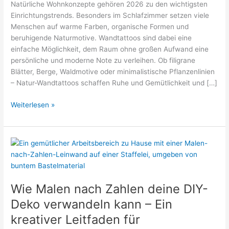
Natürliche Wohnkonzepte gehören 2026 zu den wichtigsten
Einrichtungstrends. Besonders im Schlafzimmer setzen viele
Menschen auf warme Farben, organische Formen und
beruhigende Naturmotive. Wandtattoos sind dabei eine
einfache Möglichkeit, dem Raum ohne großen Aufwand eine
persönliche und moderne Note zu verleihen. Ob filigrane
Blätter, Berge, Waldmotive oder minimalistische Pflanzenlinien
– Natur-Wandtattoos schaffen Ruhe und Gemütlichkeit und […]
Ideen
Weiterlesen »
Wandtattoo
Schlafzimmer
Natur
2026:
Moderne
Trends
für
Wie Malen nach Zahlen deine DIY-
eine
Deko verwandeln kann – Ein
entspannte
kreativer Leitfaden für
Atmosphäre