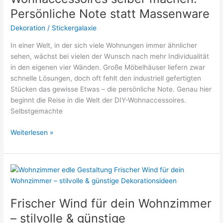
ein
Persönliche Note statt Massenware
Wohlfühl-
Ambiente
Dekoration
/
Stickergalaxie
In einer Welt, in der sich viele Wohnungen immer ähnlicher
sehen, wächst bei vielen der Wunsch nach mehr Individualität
in den eigenen vier Wänden. Große Möbelhäuser liefern zwar
schnelle Lösungen, doch oft fehlt den industriell gefertigten
Stücken das gewisse Etwas – die persönliche Note. Genau hier
beginnt die Reise in die Welt der DIY-Wohnaccessoires.
Selbstgemachte
Wohnaccessoires
Weiterlesen »
selber
machen:
Persönliche
Note
statt
Massenware
Frischer Wind für dein Wohnzimmer
– stilvolle & günstige