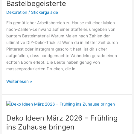
Bastelbegeisterte
Dekoration
/
Stickergalaxie
Ein gemütlicher Arbeitsbereich zu Hause mit einer Malen-
nach-Zahlen-Leinwand auf einer Staffelei, umgeben von
buntem Bastelmaterial Warum Malen nach Zahlen der
ultimative DIY-Deko-Trick ist Wenn du in letzter Zeit durch
Pinterest oder Instagram gescrollt hast, ist dir sicher
aufgefallen, dass handgemachte Wohndeko gerade einen
echten Boom erlebt. Die Leute haben genug von
massenproduzierten Drucken, die in
Wie
Weiterlesen »
Malen
nach
Zahlen
deine
DIY-
Deko Ideen März 2026 – Frühling
Deko
ins Zuhause bringen
verwandeln
kann