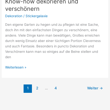
Know-how dekorieren und
günstige
verschönern
Dekorationsideen
Dekoration
/
Stickergalaxie
Den eigene Garten zu hegen und zu pflegen ist eine Sache,
doch ihn mit den einfachsten Dingen zu verschönern, eine
andere. Viele Dinge kann man bewältigen, Großes erreichen
durch wenig Einsatz aber einer tüchtigen Portion Cleverness
und auch Fantasie. Besonders in puncto Dekoration und
Verschönern kann man so einiges auf die Beine stellen und
den
Den
Weiterlesen »
Garten
mit
dem
1
2
…
4
Weiter
→
richtigen
Know-
how
dekorieren