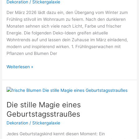
Dekoration
/
Stickergalaxie
–
Der März 2026 lädt dazu ein, den Übergang vom Winter zum
Ein
Frühling stilvoll im Wohnraum zu feiern. Nach den dunkleren
kreativer
Monaten sehnen sich viele nach Licht, Farbe und frischer
Leitfaden
Energie. Die folgenden Deko-Ideen greifen aktuelle
für
Wohntrends auf und lassen dein Zuhause im März einladend,
Bastelbegeisterte
modern und inspirierend wirken. 1. Frühlingserwachen mit
Pflanzen und Blumen Der
Deko
Weiterlesen »
Ideen
März
2026
–
Frühling
Die stille Magie eines
ins
Geburtstagsstraußes
Zuhause
bringen
Dekoration
/
Stickergalaxie
Jedes Geburtstagskind kennt diesen Moment: Ein