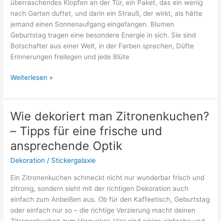
überraschendes Klopfen an der Tür, ein Paket, das ein wenig
nach Garten duftet, und darin ein Strauß, der wirkt, als hätte
jemand einen Sonnenaufgang eingefangen. Blumen
Geburtstag tragen eine besondere Energie in sich. Sie sind
Botschafter aus einer Welt, in der Farben sprechen, Düfte
Erinnerungen freilegen und jede Blüte
Die
Weiterlesen »
stille
Magie
eines
Wie dekoriert man Zitronenkuchen?
Geburtstagsstraußes
– Tipps für eine frische und
ansprechende Optik
Dekoration
/
Stickergalaxie
Ein Zitronenkuchen schmeckt nicht nur wunderbar frisch und
zitronig, sondern sieht mit der richtigen Dekoration auch
einfach zum Anbeißen aus. Ob für den Kaffeetisch, Geburtstag
oder einfach nur so – die richtige Verzierung macht deinen
Zitronenkuchen zum Hingucker. Hier sind einige einfache und