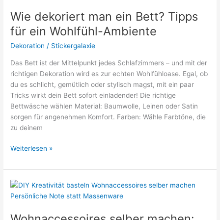
Gin
Wie dekoriert man ein Bett? Tipps
Tonic?
für ein Wohlfühl-Ambiente
Dekoration
/
Stickergalaxie
Das Bett ist der Mittelpunkt jedes Schlafzimmers – und mit der
richtigen Dekoration wird es zur echten Wohlfühloase. Egal, ob
du es schlicht, gemütlich oder stylisch magst, mit ein paar
Tricks wirkt dein Bett sofort einladender! Die richtige
Bettwäsche wählen Material: Baumwolle, Leinen oder Satin
sorgen für angenehmen Komfort. Farben: Wähle Farbtöne, die
zu deinem
Wie
Weiterlesen »
dekoriert
man
ein
Bett?
Tipps
für
Wohnaccessoires selber machen: