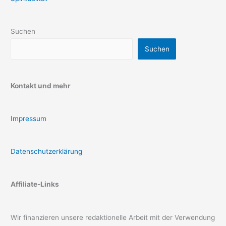
Suchen
Suchen
Kontakt und mehr
Impressum
Datenschutzerklärung
Affiliate-Links
Wir finanzieren unsere redaktionelle Arbeit mit der Verwendung