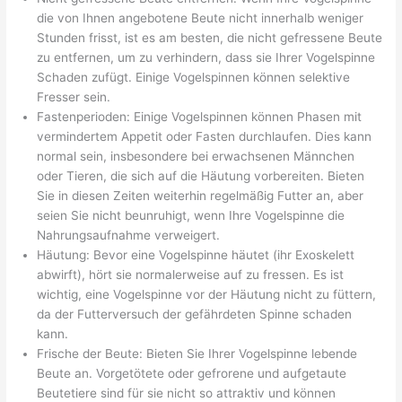
die von Ihnen angebotene Beute nicht innerhalb weniger
Stunden frisst, ist es am besten, die nicht gefressene Beute
zu entfernen, um zu verhindern, dass sie Ihrer Vogelspinne
Schaden zufügt. Einige Vogelspinnen können selektive
Fresser sein.
Fastenperioden: Einige Vogelspinnen können Phasen mit
vermindertem Appetit oder Fasten durchlaufen. Dies kann
normal sein, insbesondere bei erwachsenen Männchen
oder Tieren, die sich auf die Häutung vorbereiten. Bieten
Sie in diesen Zeiten weiterhin regelmäßig Futter an, aber
seien Sie nicht beunruhigt, wenn Ihre Vogelspinne die
Nahrungsaufnahme verweigert.
Häutung: Bevor eine Vogelspinne häutet (ihr Exoskelett
abwirft), hört sie normalerweise auf zu fressen. Es ist
wichtig, eine Vogelspinne vor der Häutung nicht zu füttern,
da der Futterversuch der gefährdeten Spinne schaden
kann.
Frische der Beute: Bieten Sie Ihrer Vogelspinne lebende
Beute an. Vorgetötete oder gefrorene und aufgetaute
Beutetiere sind für sie nicht so attraktiv und können