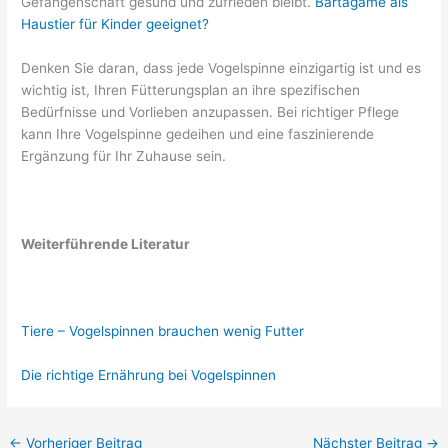
Gefangenschaft gesund und zufrieden bleibt.
Bartagame als
Haustier für Kinder geeignet?
Denken Sie daran, dass jede Vogelspinne einzigartig ist und es
wichtig ist, Ihren Fütterungsplan an ihre spezifischen
Bedürfnisse und Vorlieben anzupassen. Bei richtiger Pflege
kann Ihre Vogelspinne gedeihen und eine faszinierende
Ergänzung für Ihr Zuhause sein.
Weiterführende Literatur
Tiere – Vogelspinnen brauchen wenig Futter
Die richtige Ernährung bei Vogelspinnen
←
Vorheriger Beitrag
Nächster Beitrag
→