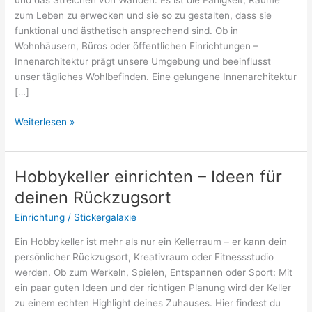
und das Streichen von Wänden. Es ist die Fähigkeit, Räume
zum Leben zu erwecken und sie so zu gestalten, dass sie
funktional und ästhetisch ansprechend sind. Ob in
Wohnhäusern, Büros oder öffentlichen Einrichtungen –
Innenarchitektur prägt unsere Umgebung und beeinflusst
unser tägliches Wohlbefinden. Eine gelungene Innenarchitektur
[…]
Die
Weiterlesen »
Kunst
der
Innenarchitektur:
Hobbykeller einrichten – Ideen für
Räume,
deinen Rückzugsort
die
Geschichten
Einrichtung
/
Stickergalaxie
erzählen
Ein Hobbykeller ist mehr als nur ein Kellerraum – er kann dein
persönlicher Rückzugsort, Kreativraum oder Fitnessstudio
werden. Ob zum Werkeln, Spielen, Entspannen oder Sport: Mit
ein paar guten Ideen und der richtigen Planung wird der Keller
zu einem echten Highlight deines Zuhauses. Hier findest du