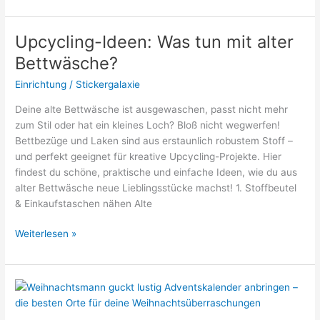
Vorhänge
passen
zu
Upcycling-Ideen: Was tun mit alter
einer
Bettwäsche?
grünen
Wand?
Einrichtung
/
Stickergalaxie
–
Deine alte Bettwäsche ist ausgewaschen, passt nicht mehr
Farbideen
zum Stil oder hat ein kleines Loch? Bloß nicht wegwerfen!
&
Bettbezüge und Laken sind aus erstaunlich robustem Stoff –
Wohngefühl
und perfekt geeignet für kreative Upcycling-Projekte. Hier
findest du schöne, praktische und einfache Ideen, wie du aus
alter Bettwäsche neue Lieblingsstücke machst! 1. Stoffbeutel
& Einkaufstaschen nähen Alte
Upcycling-
Weiterlesen »
Ideen:
Was
tun
mit
alter