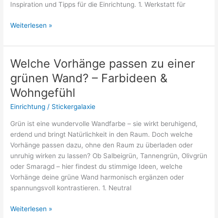
Inspiration und Tipps für die Einrichtung. 1. Werkstatt für
Hobbykeller
Weiterlesen »
einrichten
–
Ideen
Welche Vorhänge passen zu einer
für
grünen Wand? – Farbideen &
deinen
Rückzugsort
Wohngefühl
Einrichtung
/
Stickergalaxie
Grün ist eine wundervolle Wandfarbe – sie wirkt beruhigend,
erdend und bringt Natürlichkeit in den Raum. Doch welche
Vorhänge passen dazu, ohne den Raum zu überladen oder
unruhig wirken zu lassen? Ob Salbeigrün, Tannengrün, Olivgrün
oder Smaragd – hier findest du stimmige Ideen, welche
Vorhänge deine grüne Wand harmonisch ergänzen oder
spannungsvoll kontrastieren. 1. Neutral
Welche
Weiterlesen »