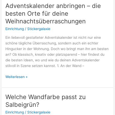
Bettwäsche?
Adventskalender anbringen – die
besten Orte für deine
Weihnachtsüberraschungen
Einrichtung
/
Stickergalaxie
Ein liebevoll gestalteter Adventskalender ist nicht nur eine
schöne tägliche Überraschung, sondern auch ein echter
Hingucker in der Wohnung. Doch wo bringt man ihn am besten
an? Ob klassisch, kreativ oder platzsparend – hier findest du
die besten Ideen, wo und wie du deinen Adventskalender
stilvoll in Szene setzen kannst. 1. An der Wand –
Adventskalender
Weiterlesen »
anbringen
–
die
Welche Wandfarbe passt zu
besten
Salbeigrün?
Orte
für
Einrichtung
/
Stickergalaxie