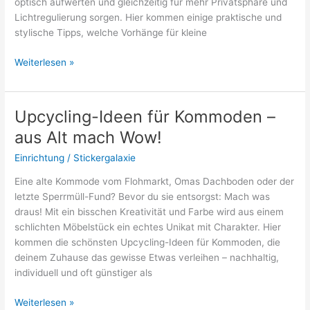
optisch aufwerten und gleichzeitig für mehr Privatsphäre und
Lichtregulierung sorgen. Hier kommen einige praktische und
stylische Tipps, welche Vorhänge für kleine
Welche
Weiterlesen »
Vorhänge
für
kleine
Upcycling-Ideen für Kommoden –
Fenster?
aus Alt mach Wow!
–
Tipps
Einrichtung
/
Stickergalaxie
für
Eine alte Kommode vom Flohmarkt, Omas Dachboden oder der
den
letzte Sperrmüll-Fund? Bevor du sie entsorgst: Mach was
perfekten
draus! Mit ein bisschen Kreativität und Farbe wird aus einem
Look
schlichten Möbelstück ein echtes Unikat mit Charakter. Hier
kommen die schönsten Upcycling-Ideen für Kommoden, die
deinem Zuhause das gewisse Etwas verleihen – nachhaltig,
individuell und oft günstiger als
Upcycling-
Weiterlesen »