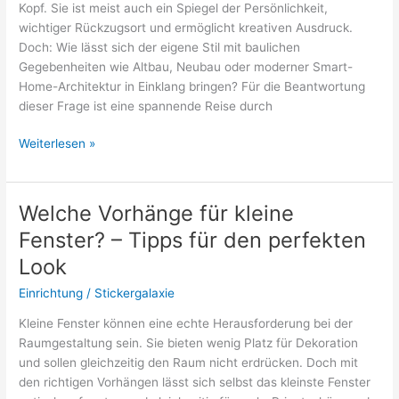
Kopf. Sie ist meist auch ein Spiegel der Persönlichkeit,
wichtiger Rückzugsort und ermöglicht kreativen Ausdruck.
Doch: Wie lässt sich der eigene Stil mit baulichen
Gegebenheiten wie Altbau, Neubau oder moderner Smart-
Home-Architektur in Einklang bringen? Für die Beantwortung
dieser Frage ist eine spannende Reise durch
Von
Weiterlesen »
Altbaucharme
bis
Smart
Welche Vorhänge für kleine
Home:
Fenster? – Tipps für den perfekten
Was
passt
Look
zu
Einrichtung
/
Stickergalaxie
deinem
Wohnstil?
Kleine Fenster können eine echte Herausforderung bei der
Raumgestaltung sein. Sie bieten wenig Platz für Dekoration
und sollen gleichzeitig den Raum nicht erdrücken. Doch mit
den richtigen Vorhängen lässt sich selbst das kleinste Fenster