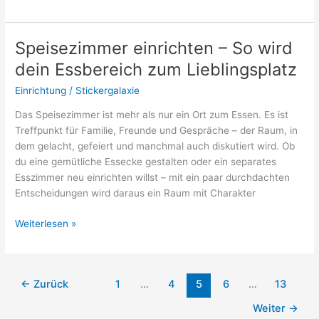
Ideen
für
Kommoden
Speisezimmer einrichten – So wird
–
dein Essbereich zum Lieblingsplatz
aus
Alt
Einrichtung
/
Stickergalaxie
mach
Das Speisezimmer ist mehr als nur ein Ort zum Essen. Es ist
Wow!
Treffpunkt für Familie, Freunde und Gespräche – der Raum, in
dem gelacht, gefeiert und manchmal auch diskutiert wird. Ob
du eine gemütliche Essecke gestalten oder ein separates
Esszimmer neu einrichten willst – mit ein paar durchdachten
Entscheidungen wird daraus ein Raum mit Charakter
Speisezimmer
Weiterlesen »
einrichten
–
So
←
Zurück
1
…
4
5
6
…
13
wird
dein
Weiter
→
Essbereich