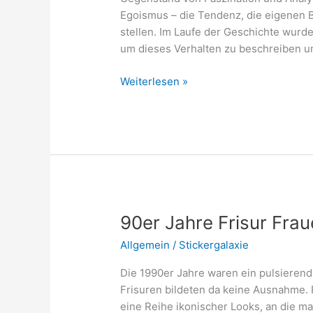
Egoismus – die Tendenz, die eigenen 
stellen. Im Laufe der Geschichte wurd
um dieses Verhalten zu beschreiben un
Sprüche
Weiterlesen »
über
Menschen
die
nur
an
sich
denken
90er Jahre Frisur Frau
Allgemein
/
Stickergalaxie
Die 1990er Jahre waren ein pulsieren
Frisuren bildeten da keine Ausnahme. 
eine Reihe ikonischer Looks, an die m