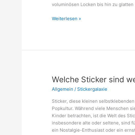
voluminösen Locken bis hin zu glatten
90er
Weiterlesen »
Jahre
Frisur
Frauen
lange
Haare:
Das
war
in
Welche Sticker sind we
Allgemein
/
Stickergalaxie
Sticker, diese kleinen selbstklebenden
Popkultur. Während viele Menschen sie
Kinder betrachten, ist die Welt des St
insbesondere alte oder seltene, sind f
ein Nostalgie-Enthusiast oder ein ern