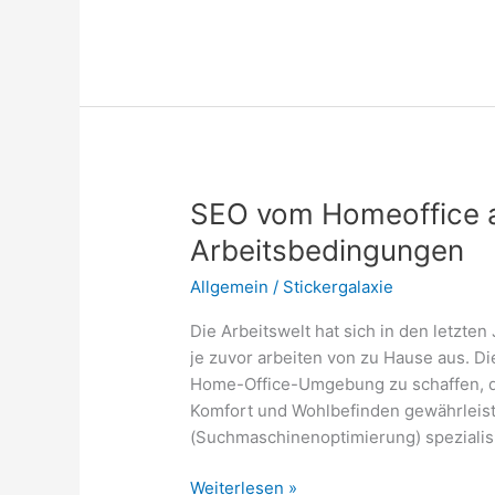
aus
den
90er
Jahren:
Welche
waren
beliebt?
SEO vom Homeoffice 
Arbeitsbedingungen
Allgemein
/
Stickergalaxie
Die Arbeitswelt hat sich in den letzte
je zuvor arbeiten von zu Hause aus. D
Home-Office-Umgebung zu schaffen, die
Komfort und Wohlbefinden gewährleiste
(Suchmaschinenoptimierung) spezialis
SEO
Weiterlesen »