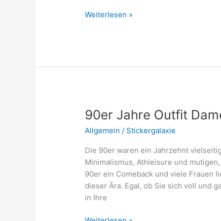
Welche
Weiterlesen »
Sticker
sind
wertvoll?
90er Jahre Outfit Dam
Allgemein
/
Stickergalaxie
Die 90er waren ein Jahrzehnt vielseit
Minimalismus, Athleisure und mutigen, 
90er ein Comeback und viele Frauen li
dieser Ära. Egal, ob Sie sich voll und
in Ihre
90er
Weiterlesen »