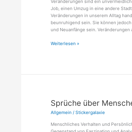
Veränderungen sind ein unvermeidlich
Job, einen Umzug in eine andere Stadt
Veränderungen in unserem Alltag han
beunruhigend sein. Sie können jedoch
und Neuanfänge sein. Veränderungen a
Veränderungen
Weiterlesen »
akzeptieren
Sprüche:
Veränderung
bewältigen
Sprüche über Mensche
Allgemein
/
Stickergalaxie
Menschliches Verhalten und Persönlic
Gegenstand von Faszination und Analy