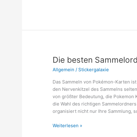
vom
Homeoffice
aus:
Angenehme
Arbeitsbedingungen
Die besten Sammelord
Allgemein
/
Stickergalaxie
Das Sammeln von Pokémon-Karten ist e
den Nervenkitzel des Sammelns seltene
von größter Bedeutung, die Pokemon 
die Wahl des richtigen Sammelordners
organisiert nicht nur Ihre Sammlung, s
Die
Weiterlesen »
besten