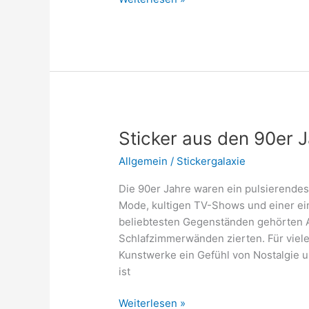
Jahre
Outfit
Damen:
Ideen
und
Tipps
Sticker aus den 90er 
Allgemein
/
Stickergalaxie
Die 90er Jahre waren ein pulsierendes
Mode, kultigen TV-Shows und einer ei
beliebtesten Gegenständen gehörten Au
Schlafzimmerwänden zierten. Für viele
Kunstwerke ein Gefühl von Nostalgie u
ist
Sticker
Weiterlesen »