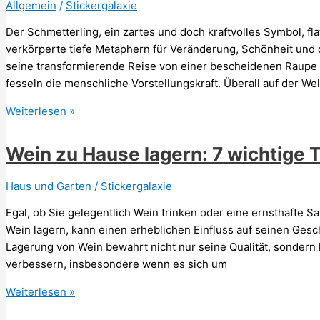
Allgemein
/
Stickergalaxie
Der Schmetterling, ein zartes und doch kraftvolles Symbol, fla
verkörperte tiefe Metaphern für Veränderung, Schönheit und 
seine transformierende Reise von einer bescheidenen Raupe 
fesseln die menschliche Vorstellungskraft. Überall auf der We
Schmetterling
Weiterlesen »
Sprüche,
Weisheiten
Wein zu Hause lagern: 7 wichtige 
und
Zitate
Haus und Garten
/
Stickergalaxie
Egal, ob Sie gelegentlich Wein trinken oder eine ernsthafte 
Wein lagern, kann einen erheblichen Einfluss auf seinen Gesc
Lagerung von Wein bewahrt nicht nur seine Qualität, sondern
verbessern, insbesondere wenn es sich um
Wein
Weiterlesen »
zu