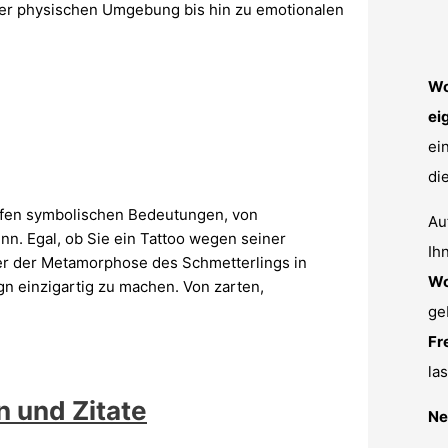
er physischen Umgebung bis hin zu emotionalen
Wo
ei
ei
di
tiefen symbolischen Bedeutungen, von
Au
nn. Egal, ob Sie ein Tattoo wegen seiner
Ih
ter der Metamorphose des Schmetterlings in
Wo
gn einzigartig zu machen. Von zarten,
ge
Fr
la
n und Zitate
Ne