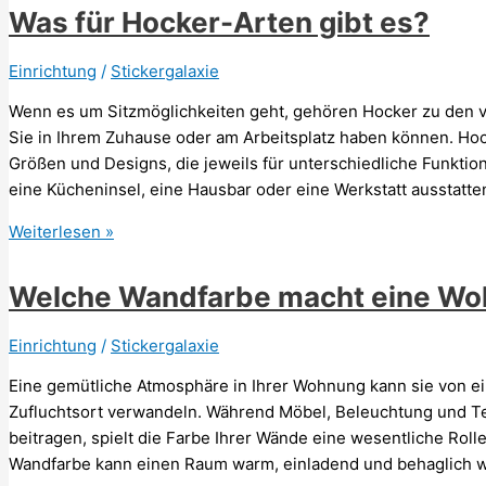
Hause
Was für Hocker-Arten gibt es?
lagern:
7
Einrichtung
/
Stickergalaxie
wichtige
Wenn es um Sitzmöglichkeiten geht, gehören Hocker zu den vi
Tipps
Sie in Ihrem Zuhause oder am Arbeitsplatz haben können. Hoc
Größen und Designs, die jeweils für unterschiedliche Funkti
eine Kücheninsel, eine Hausbar oder eine Werkstatt ausstatten
Was
Weiterlesen »
für
Hocker-
Welche Wandfarbe macht eine Wo
Arten
gibt
Einrichtung
/
Stickergalaxie
es?
Eine gemütliche Atmosphäre in Ihrer Wohnung kann sie von 
Zufluchtsort verwandeln. Während Möbel, Beleuchtung und Te
beitragen, spielt die Farbe Ihrer Wände eine wesentliche Roll
Wandfarbe kann einen Raum warm, einladend und behaglich w