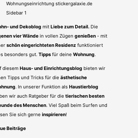
hn- und Dekoblog
mit
Liebe zum Detail.
Die
genen vier Wände
in vollen Zügen
genießen
- mit
ner
schön eingerichteten Residenz
funktioniert
es besonders gut.
Tipps
für deine
Wohnung
.
f diesem
Haus- und Einrichtungsblog
bieten wir
nen Tipps und Tricks für die
ästhetische
hnung
. In unserer Funktion als
Haustierblog
ben wir auch Ratgeber für die
tierischen besten
eunde des Menschen
. Viel Spaß beim Surfen und
ssen Sie sich gerne
inspirieren
!
ue Beiträge