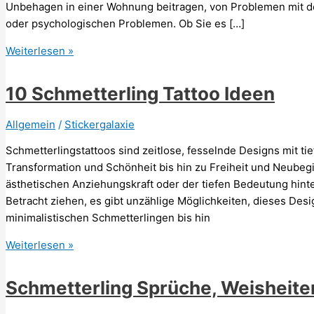
Unbehagen in einer Wohnung beitragen, von Problemen mit d
oder psychologischen Problemen. Ob Sie es […]
Ich
Weiterlesen »
fühle
mich
10 Schmetterling Tattoo Ideen
in
meiner
Allgemein
/
Stickergalaxie
Wohnung
Schmetterlingstattoos sind zeitlose, fesselnde Designs mit 
nicht
Transformation und Schönheit bis hin zu Freiheit und Neubegi
wohl:
ästhetischen Anziehungskraft oder der tiefen Bedeutung hin
Was
Betracht ziehen, es gibt unzählige Möglichkeiten, dieses Desi
tun?
minimalistischen Schmetterlingen bis hin
10
Weiterlesen »
Schmetterling
Tattoo
Schmetterling Sprüche, Weisheite
Ideen