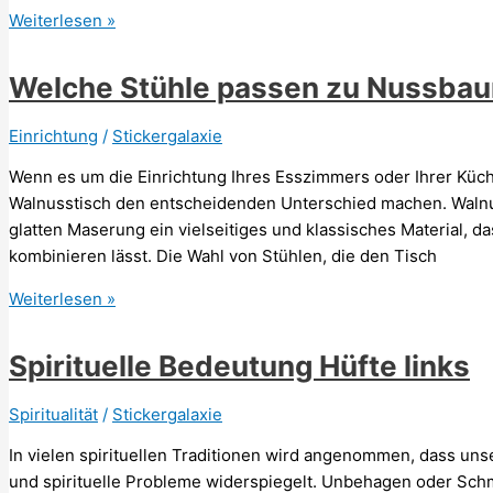
Welche
Weiterlesen »
Wandfarbe
macht
Welche Stühle passen zu Nussba
eine
Wohnung
Einrichtung
/
Stickergalaxie
gemütlich?
Wenn es um die Einrichtung Ihres Esszimmers oder Ihrer Küch
Walnusstisch den entscheidenden Unterschied machen. Walnus
glatten Maserung ein vielseitiges und klassisches Material, d
kombinieren lässt. Die Wahl von Stühlen, die den Tisch
Welche
Weiterlesen »
Stühle
passen
Spirituelle Bedeutung Hüfte links
zu
Nussbaumtisch?
Spiritualität
/
Stickergalaxie
In vielen spirituellen Traditionen wird angenommen, dass uns
und spirituelle Probleme widerspiegelt. Unbehagen oder Sch