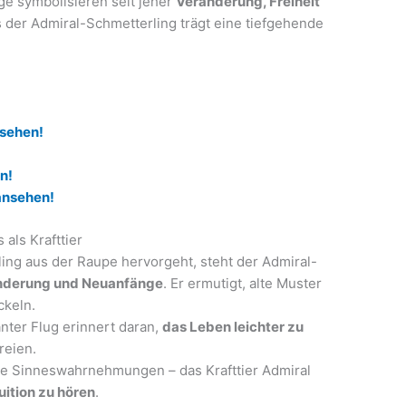
ge symbolisieren seit jeher
Veränderung, Freiheit
 der Admiral-Schmetterling trägt eine tiefgehende
nsehen!
n!
ansehen!
als Krafttier
ing aus der Raupe hervorgeht, steht der Admiral-
änderung und Neuanfänge
. Er ermutigt, alte Muster
ckeln.
nter Flug erinnert daran,
das Leben leichter zu
reien.
e Sinneswahrnehmungen – das Krafttier Admiral
uition zu hören
.