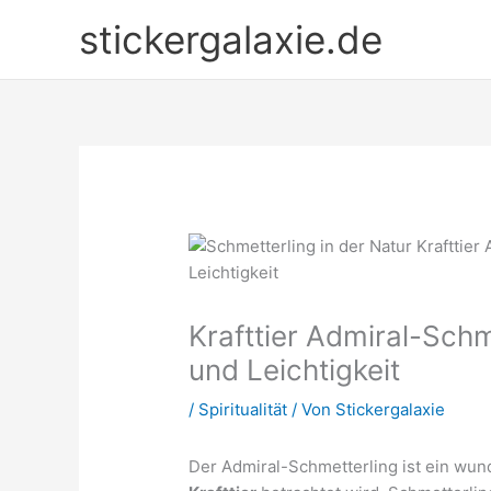
Zum
stickergalaxie.de
Inhalt
springen
Krafttier Admiral-Schm
und Leichtigkeit
/
Spiritualität
/ Von
Stickergalaxie
Der Admiral-Schmetterling ist ein wund