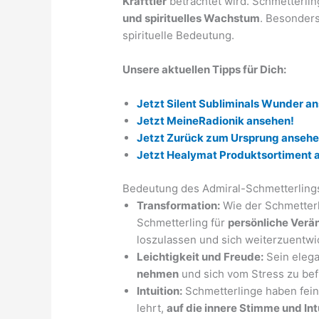
Krafttier
betrachtet wird. Schmetterlin
und spirituelles Wachstum
. Besonders
spirituelle Bedeutung.
Unsere aktuellen Tipps für Dich:
Jetzt Silent Subliminals Wunder a
Jetzt MeineRadionik ansehen!
Jetzt Zurück zum Ursprung ansehe
Jetzt Healymat Produktsortiment 
Bedeutung des Admiral-Schmetterlings 
Transformation:
Wie der Schmetterl
Schmetterling für
persönliche Ver
loszulassen und sich weiterzuentwi
Leichtigkeit und Freude:
Sein elega
nehmen
und sich vom Stress zu bef
Intuition:
Schmetterlinge haben fein
lehrt,
auf die innere Stimme und Int