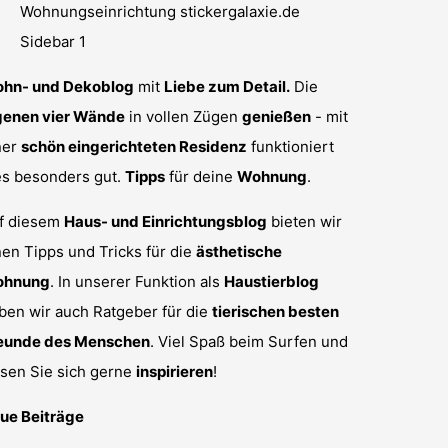
hn- und Dekoblog
mit
Liebe zum Detail.
Die
genen vier Wände
in vollen Zügen
genießen
- mit
ner
schön eingerichteten Residenz
funktioniert
es besonders gut.
Tipps
für deine
Wohnung
.
f diesem
Haus- und Einrichtungsblog
bieten wir
nen Tipps und Tricks für die
ästhetische
hnung
. In unserer Funktion als
Haustierblog
ben wir auch Ratgeber für die
tierischen besten
eunde des Menschen
. Viel Spaß beim Surfen und
ssen Sie sich gerne
inspirieren
!
ue Beiträge