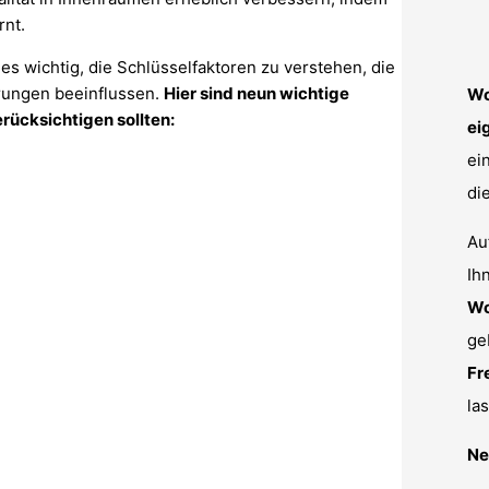
rnt.
es wichtig, die Schlüsselfaktoren zu verstehen, die
erungen beeinflussen.
Hier sind neun wichtige
Wo
rücksichtigen sollten:
ei
ei
di
Au
Ih
Wo
ge
Fr
la
Ne