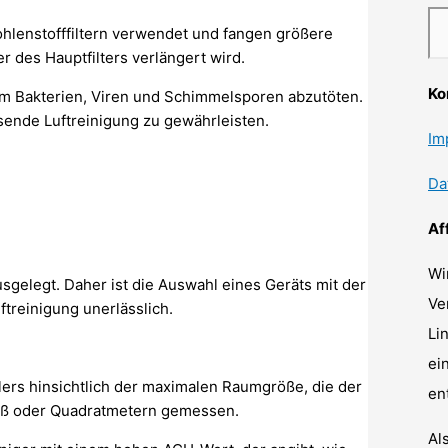
Kohlenstofffiltern verwendet und fangen größere
 des Hauptfilters verlängert wird.
Ko
, um Bakterien, Viren und Schimmelsporen abzutöten.
sende Luftreinigung zu gewährleisten.
Im
Da
Af
Wi
gelegt. Daher ist die Auswahl eines Geräts mit der
Ve
ftreinigung unerlässlich.
Li
ei
ers hinsichtlich der maximalen Raumgröße, die der
en
tfuß oder Quadratmetern gemessen.
Al