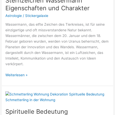
Sternzeichen Wassermann
erklärt
Eigenschaften und Charakter
Astrologie
/
Stickergalaxie
Wassermann, das elfte Zeichen des Tierkreises, ist für seine
einzigartige und oft missverstandene Natur bekannt.
Wassermänner, die zwischen dem 20. Januar und dem 18.
Februar geboren wurden, werden von Uranus beherrscht, dem
Planeten der Innovation und des Wandels. Wassermann,
dargestellt durch den Wassermann, ist ein Luftzeichen, das
Intellekt, Kommunikation und den Austausch von Ideen
verkörpert.
Sternzeichen
Weiterlesen »
Wassermann
Eigenschaften
und
Charakter
Spirituelle Bedeutung