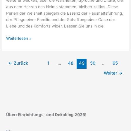
weiterentwickelt, aber die Weisheiten, Sprüche und Zitate, die
aus dem Herzen des Heims stammen, bleiben zeitlos. Diese
Perlen der Weisheit spiegeln die Essenz der Haushaltsführung,
der Pflege einer Familie und der Schaffung einer Oase der
Liebe und des Komforts wider. Lassen Sie uns in die
Hausfrau
Weiterlesen »
Sprüche,
Weisheiten
und
←
Zurück
1
…
48
49
50
…
65
Zitate
Weiter
→
Über: Einrichtungs- und Dekoblog 2026!