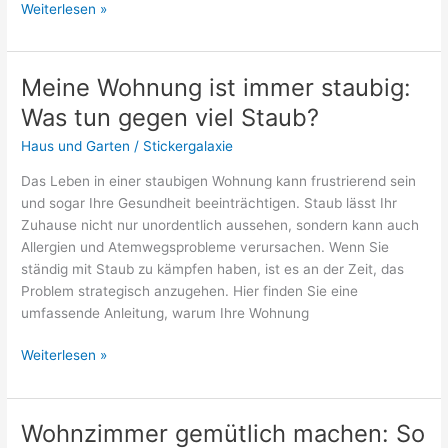
Welche
Weiterlesen »
Deko
passt
gut
Meine Wohnung ist immer staubig:
zu
Was tun gegen viel Staub?
Holzmöbeln?
Haus und Garten
/
Stickergalaxie
Das Leben in einer staubigen Wohnung kann frustrierend sein
und sogar Ihre Gesundheit beeinträchtigen. Staub lässt Ihr
Zuhause nicht nur unordentlich aussehen, sondern kann auch
Allergien und Atemwegsprobleme verursachen. Wenn Sie
ständig mit Staub zu kämpfen haben, ist es an der Zeit, das
Problem strategisch anzugehen. Hier finden Sie eine
umfassende Anleitung, warum Ihre Wohnung
Meine
Weiterlesen »
Wohnung
ist
immer
Wohnzimmer gemütlich machen: So
staubig: