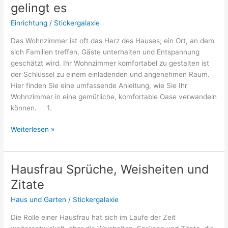
gelingt es
Was
tun
Einrichtung
/
Stickergalaxie
gegen
Das Wohnzimmer ist oft das Herz des Hauses; ein Ort, an dem
viel
sich Familien treffen, Gäste unterhalten und Entspannung
Staub?
geschätzt wird. Ihr Wohnzimmer komfortabel zu gestalten ist
der Schlüssel zu einem einladenden und angenehmen Raum.
Hier finden Sie eine umfassende Anleitung, wie Sie Ihr
Wohnzimmer in eine gemütliche, komfortable Oase verwandeln
können. 1.
Wohnzimmer
Weiterlesen »
gemütlich
machen:
So
Hausfrau Sprüche, Weisheiten und
gelingt
Zitate
es
Haus und Garten
/
Stickergalaxie
Die Rolle einer Hausfrau hat sich im Laufe der Zeit