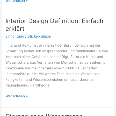
Wie
Weiterlesen »
repariert
man
einen
Interior Design Definition: Einfach
tropfenden
erklärt
Wasserhahn?
Einrichtung
/
Stickergalaxie
Innenarchitektur ist ein vielseitiger Beruf, der sich mit der
Schaffung ästhetisch ansprechender und funktionaler Räume
innerhalb eines Gebäudes beschäftigt. Es ist die Kunst und
Wissenschaft, das Verhalten von Menschen zu verstehen, um
funktionale Räume innerhalb einer Struktur zu schaffen.
Innenarchitektur ist ein weites Feld, das eine Vielzahl von
Fähigkeiten und Wissensbereichen umfasst, darunter
Raumplanung, Farbtheorie,
Interior
Weiterlesen »
Design
Definition:
Einfach