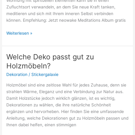
Wohnung mit spirituellen Elementen kann sie in einen
Zufluchtsort verwandeln, an dem Sie neue Kraft tanken,
meditieren und sich mit Ihrem inneren Selbst verbinden
können. Empfehlung: Jetzt neowake Meditations Album gratis
Wohnung
Weiterlesen »
spirituell
einrichten:
Tipps
Welche Deko passt gut zu
zur
Holzmöbeln?
spirituellen
Wohnung
Dekoration
/
Stickergalaxie
Holzmöbel sind eine zeitlose Wahl für jedes Zuhause, denn sie
strahlen Wärme, Eleganz und eine Verbindung zur Natur aus.
Damit Holzstücke jedoch wirklich glänzen, ist es wichtig,
Dekorationen zu wählen, die ihre natürliche Schönheit
ergänzen und hervorheben. Hier finden Sie eine umfassende
Anleitung, welche Dekorationen gut zu Holzmöbeln passen und
Ihnen dabei helfen, einen stimmigen