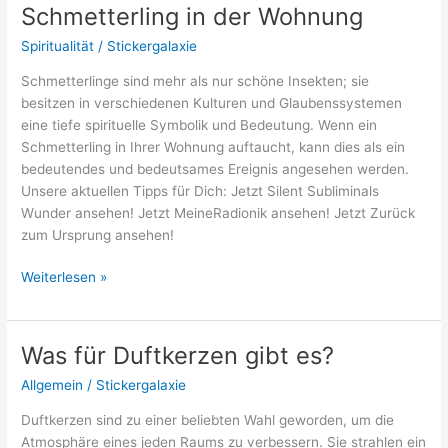
Schmetterling in der Wohnung
Spiritualität
/
Stickergalaxie
Schmetterlinge sind mehr als nur schöne Insekten; sie
besitzen in verschiedenen Kulturen und Glaubenssystemen
eine tiefe spirituelle Symbolik und Bedeutung. Wenn ein
Schmetterling in Ihrer Wohnung auftaucht, kann dies als ein
bedeutendes und bedeutsames Ereignis angesehen werden.
Unsere aktuellen Tipps für Dich: Jetzt Silent Subliminals
Wunder ansehen! Jetzt MeineRadionik ansehen! Jetzt Zurück
zum Ursprung ansehen!
Spirituelle
Weiterlesen »
Bedeutung
Schmetterling
in
Was für Duftkerzen gibt es?
der
Allgemein
/
Stickergalaxie
Wohnung
Duftkerzen sind zu einer beliebten Wahl geworden, um die
Atmosphäre eines jeden Raums zu verbessern. Sie strahlen ein