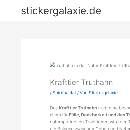
Zum
stickergalaxie.de
Inhalt
springen
Krafttier Truthahn
/
Spiritualität
/ Von
Stickergalaxie
Das
Krafttier Truthahn
trägt eine beson
allem für
Fülle, Dankbarkeit und das T
naturspirituellen Traditionen wird der 
die Balance zwischen Geben und Nehm