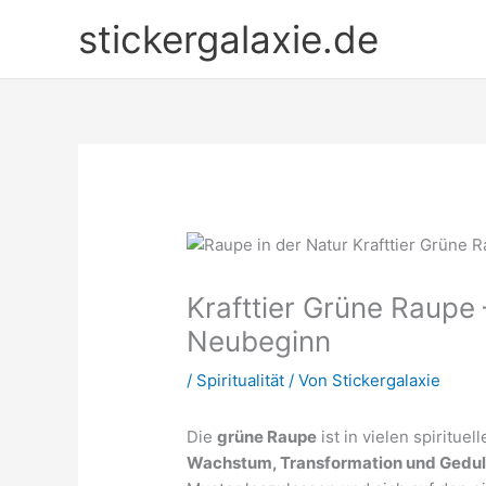
Zum
stickergalaxie.de
Inhalt
springen
Krafttier Grüne Raupe
Neubeginn
/
Spiritualität
/ Von
Stickergalaxie
Die
grüne Raupe
ist in vielen spirituel
Wachstum, Transformation und Gedu