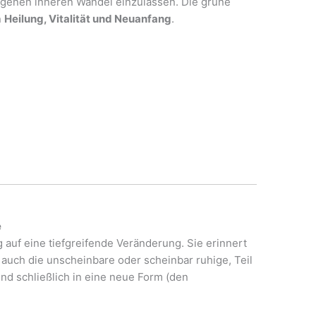
igenen inneren Wandel einzulassen. Die grüne
n
Heilung, Vitalität und Neuanfang
.
e
g auf eine tiefgreifende Veränderung. Sie erinnert
auch die unscheinbare oder scheinbar ruhige, Teil
nd schließlich in eine neue Form (den