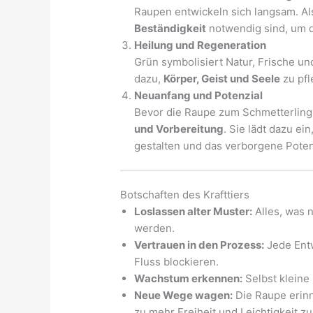
Raupen entwickeln sich langsam. Als
Beständigkeit
notwendig sind, um da
Heilung und Regeneration
Grün symbolisiert Natur, Frische un
dazu,
Körper, Geist und Seele
zu pfl
Neuanfang und Potenzial
Bevor die Raupe zum Schmetterling 
und Vorbereitung
. Sie lädt dazu e
gestalten und das verborgene Poten
Botschaften des Krafttiers
Loslassen alter Muster:
Alles, was n
werden.
Vertrauen in den Prozess:
Jede Entw
Fluss blockieren.
Wachstum erkennen:
Selbst kleine 
Neue Wege wagen:
Die Raupe erinn
zu mehr Freiheit und Leichtigkeit z