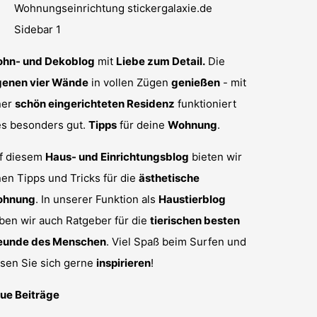
hn- und Dekoblog
mit
Liebe zum Detail.
Die
genen vier Wände
in vollen Zügen
genießen
- mit
ner
schön eingerichteten Residenz
funktioniert
es besonders gut.
Tipps
für deine
Wohnung
.
f diesem
Haus- und Einrichtungsblog
bieten wir
nen Tipps und Tricks für die
ästhetische
hnung
. In unserer Funktion als
Haustierblog
ben wir auch Ratgeber für die
tierischen besten
eunde des Menschen
. Viel Spaß beim Surfen und
ssen Sie sich gerne
inspirieren
!
ue Beiträge