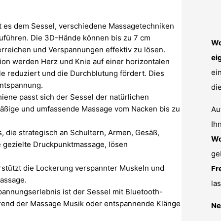
t es dem Sessel, verschiedene Massagetechniken
uführen. Die 3D-Hände können bis zu 7 cm
Wo
erreichen und Verspannungen effektiv zu lösen.
ei
ion werden Herz und Knie auf einer horizontalen
ei
e reduziert und die Durchblutung fördert. Dies
 Entspannung.
di
iene passt sich der Sessel der natürlichen
mäßige und umfassende Massage vom Nacken bis zu
Au
Ih
, die strategisch an Schultern, Armen, Gesäß,
Wo
ne gezielte Druckpunktmassage, lösen
ge
erstützt die Lockerung verspannter Muskeln und
Fr
Massage.
la
pannungserlebnis ist der Sessel mit Bluetooth-
ährend der Massage Musik oder entspannende Klänge
Ne