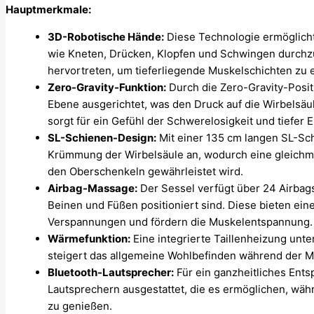
Hauptmerkmale:
3D-Robotische Hände:
Diese Technologie ermöglich
wie Kneten, Drücken, Klopfen und Schwingen durchz
hervortreten, um tieferliegende Muskelschichten zu 
Zero-Gravity-Funktion:
Durch die Zero-Gravity-Posit
Ebene ausgerichtet, was den Druck auf die Wirbelsäul
sorgt für ein Gefühl der Schwerelosigkeit und tiefer
SL-Schienen-Design:
Mit einer 135 cm langen SL-Sch
Krümmung der Wirbelsäule an, wodurch eine gleich
den Oberschenkeln gewährleistet wird.
Airbag-Massage:
Der Sessel verfügt über 24 Airbags
Beinen und Füßen positioniert sind. Diese bieten ei
Verspannungen und fördern die Muskelentspannung.
Wärmefunktion:
Eine integrierte Taillenheizung unt
steigert das allgemeine Wohlbefinden während der 
Bluetooth-Lautsprecher:
Für ein ganzheitliches Ents
Lautsprechern ausgestattet, die es ermöglichen, w
zu genießen.