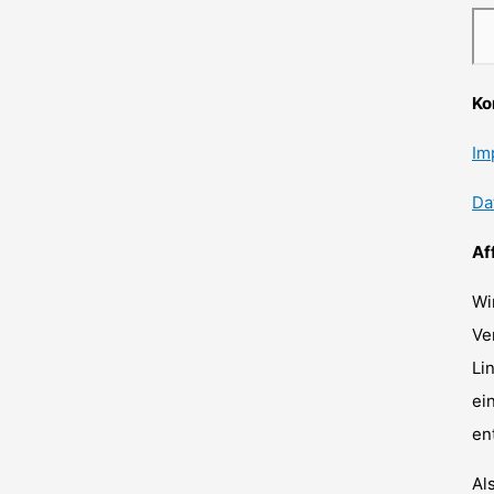
Ko
Im
Da
Af
Wi
Ve
Li
ei
en
Al