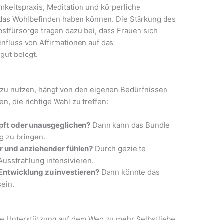
keitspraxis, Meditation und körperliche
das Wohlbefinden haben können. Die Stärkung des
bstfürsorge tragen dazu bei, dass Frauen sich
influss von Affirmationen auf das
gut belegt.
 zu nutzen, hängt von den eigenen Bedürfnissen
n, die richtige Wahl zu treffen:
höpft oder unausgeglichen?
Dann kann das Bundle
g zu bringen.
r und anziehender fühlen?
Durch gezielte
usstrahlung intensivieren.
e Entwicklung zu investieren?
Dann könnte das
sein.
le Unterstützung auf dem Weg zu mehr Selbstliebe,